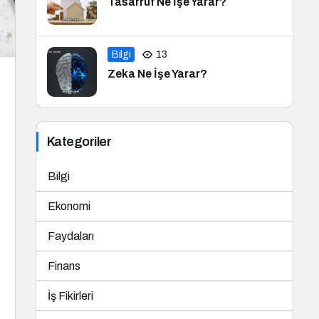
Tasarruf Ne İşe Yarar?
Bilgi
13
Zeka Ne İşe Yarar?
Kategoriler
Bilgi
Ekonomi
Faydaları
Finans
İş Fikirleri