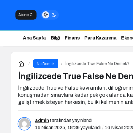
Abone Ol
Ana Sayfa
Bilgi
Finans
Para Kazanma
Ekon
İngilizcede True False Ne Demek?
Ne Demek
İngilizcede True False Ne D
İngilizcede True ve False kavramları, dil öğrenim
konuşmadan sınavlara kadar pek çok alanda karşım
geliştirmek isteyen herkesin, bu iki kelimenin a
admin
tarafından yayınlandı
16 Nisan 2025, 18:39
yayınlandı
16 Nisan 202