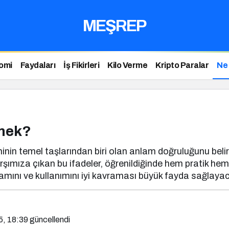
MEŞREP
omi
Faydaları
İş Fikirleri
Kilo Verme
Kripto Paralar
Ne
emek?
inin temel taşlarından biri olan anlam doğruluğunu belirt
ıza çıkan bu ifadeler, öğrenildiğinde hem pratik hem de 
nlamını ve kullanımını iyi kavraması büyük fayda sağlayac
5, 18:39
güncellendi