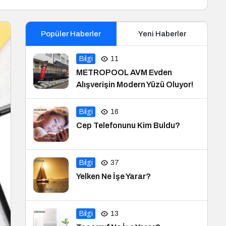
Popüler Haberler
Yeni Haberler
Bilgi
11
METROPOOL AVM Evden
Alışverişin Modern Yüzü Oluyor!
Bilgi
16
Cep Telefonunu Kim Buldu?
Bilgi
37
Yelken Ne İşe Yarar?
Bilgi
13