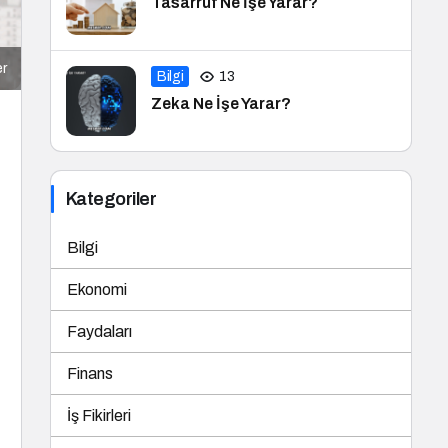
Tasarruf Ne İşe Yarar?
er
Bilgi
13
Zeka Ne İşe Yarar?
Kategoriler
Bilgi
Ekonomi
Faydaları
Finans
İş Fikirleri