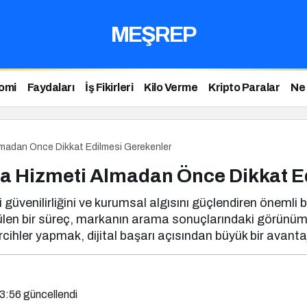
MEŞREP
omi
Faydaları
İş Fikirleri
Kilo Verme
Kripto Paralar
Ne
lmadan Önce Dikkat Edilmesi Gerekenler
ma Hizmeti Almadan Önce Dikkat E
 güvenilirliğini ve kurumsal algısını güçlendiren önemli 
ülen bir süreç, markanın arama sonuçlarındaki görünümünü
cihler yapmak, dijital başarı açısından büyük bir avantaj
23:56
güncellendi