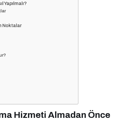
ıl Yapılmalı?
lar
en Noktalar
ur?
?
urma Hizmeti Almadan Önce