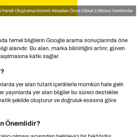
i Paneli Oluşturma Hizmeti Almadan Önce Dikkat Edilmesi Gerekenler
ında temel bilgilerin Google arama sonuçlarında öne
i alanıdır. Bu alan, marka bilinirliğini artırır, güven
nlaşılmasına katkı sağlar.
r?
klarda yer alan tutarlı içeriklerle mümkün hale gelir.
r yayınlarda yer alan bilgiler bu süreci destekler.
atik şekilde oluşturur ve doğruluk esasına göre
en Önemlidir?
lıcı olması açısından belirleyici bir faktördür.