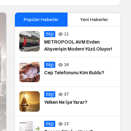
Popüler Haberler
Yeni Haberler
Bilgi
11
METROPOOL AVM Evden
Alışverişin Modern Yüzü Oluyor!
Bilgi
16
Cep Telefonunu Kim Buldu?
Bilgi
37
Yelken Ne İşe Yarar?
Bilgi
13