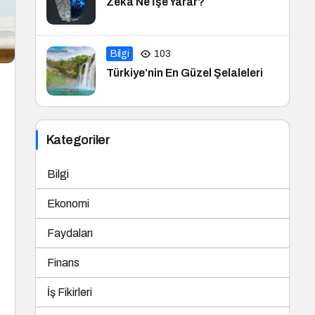
Zeka Ne İşe Yarar?
Bilgi
103
Türkiye’nin En Güzel Şelaleleri
Kategoriler
Bilgi
Ekonomi
Faydaları
Finans
İş Fikirleri