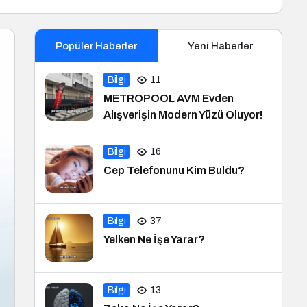
Popüler Haberler
Yeni Haberler
Bilgi
11
METROPOOL AVM Evden
Alışverişin Modern Yüzü Oluyor!
Bilgi
16
Cep Telefonunu Kim Buldu?
Bilgi
37
Yelken Ne İşe Yarar?
Bilgi
13