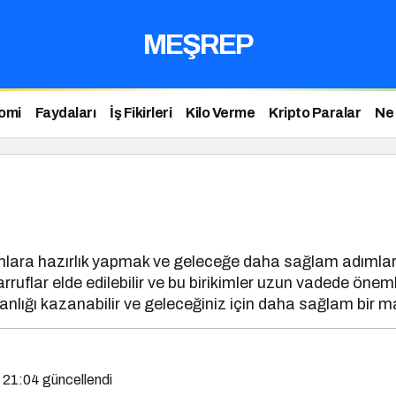
MEŞREP
omi
Faydaları
İş Fikirleri
Kilo Verme
Kripto Paralar
Ne
mlara hazırlık yapmak ve geleceğe daha sağlam adımlarla
uflar elde edilebilir ve bu birikimler uzun vadede önemli 
nlığı kazanabilir ve geleceğiniz için daha sağlam bir mal
 21:04
güncellendi