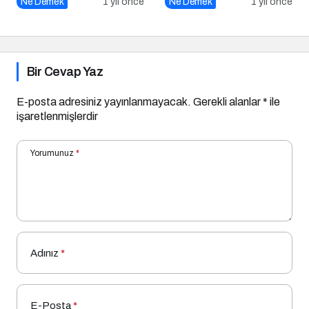
Ne Demek
1 yıl önce
Ne Demek
1 yıl önce
Bir Cevap Yaz
E-posta adresiniz yayınlanmayacak.
Gerekli alanlar
*
ile
işaretlenmişlerdir
Yorumunuz
*
Adınız
*
E-Posta
*