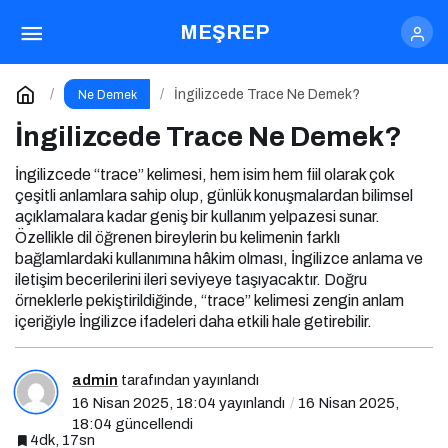
İngilizcede Trace Ne Demek?
MEŞREP
Yorum Yap
İngilizcede Trace Ne Demek?
Ne Demek
İngilizcede Trace Ne Demek?
İngilizcede “trace” kelimesi, hem isim hem fiil olarak çok
çeşitli anlamlara sahip olup, günlük konuşmalardan bilimsel
açıklamalara kadar geniş bir kullanım yelpazesi sunar.
Özellikle dil öğrenen bireylerin bu kelimenin farklı
bağlamlardaki kullanımına hâkim olması, İngilizce anlama ve
iletişim becerilerini ileri seviyeye taşıyacaktır. Doğru
örneklerle pekiştirildiğinde, “trace” kelimesi zengin anlam
içeriğiyle İngilizce ifadeleri daha etkili hale getirebilir.
admin
tarafından yayınlandı
16 Nisan 2025, 18:04
yayınlandı
16 Nisan 2025,
18:04
güncellendi
4dk, 17sn