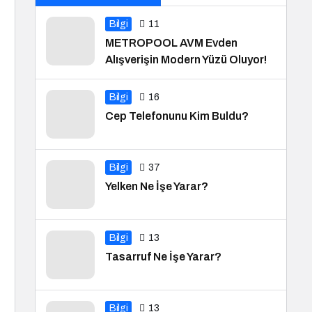
Bilgi
11
METROPOOL AVM Evden
Alışverişin Modern Yüzü Oluyor!
Bilgi
16
Cep Telefonunu Kim Buldu?
Bilgi
37
Yelken Ne İşe Yarar?
Bilgi
13
Tasarruf Ne İşe Yarar?
Bilgi
13