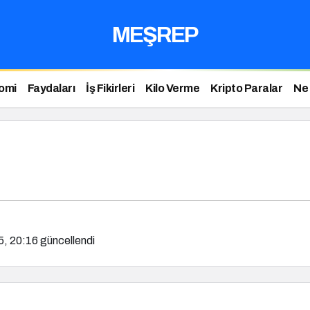
MEŞREP
omi
Faydaları
İş Fikirleri
Kilo Verme
Kripto Paralar
Ne
5, 20:16
güncellendi