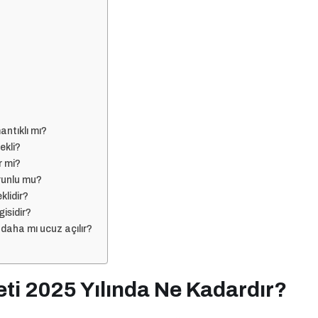
antıklı mı?
ekli?
r mi?
runlu mu?
klidir?
isidir?
 daha mı ucuz açılır?
ti 2025 Yılında Ne Kadardır?