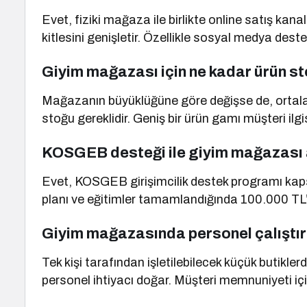
Evet, fiziki mağaza ile birlikte online satış kanall
kitlesini genişletir. Özellikle sosyal medya desteği
Giyim mağazası için ne kadar ürün st
Mağazanın büyüklüğüne göre değişse de, ortalam
stoğu gereklidir. Geniş bir ürün gamı müşteri ilgisi
KOSGEB desteği ile giyim mağazası a
Evet, KOSGEB girişimcilik destek programı k
planı ve eğitimler tamamlandığında 100.000 TL’ye
Giyim mağazasında personel çalıştı
Tek kişi tarafından işletilebilecek küçük butikle
personel ihtiyacı doğar. Müşteri memnuniyeti içi