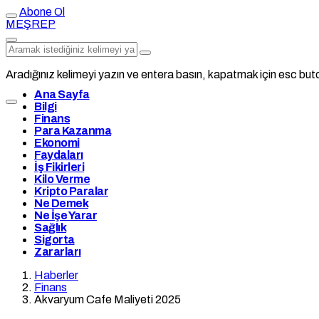
Abone Ol
MEŞREP
Aradığınız kelimeyi yazın ve entera basın, kapatmak için esc buto
Ana Sayfa
Bilgi
Finans
Para Kazanma
Ekonomi
Faydaları
İş Fikirleri
Kilo Verme
Kripto Paralar
Ne Demek
Ne İşe Yarar
Sağlık
Sigorta
Zararları
Haberler
Finans
Akvaryum Cafe Maliyeti 2025