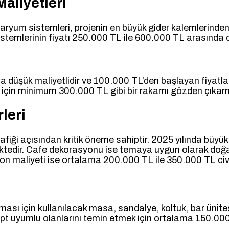
aliyetleri
varyum sistemleri, projenin en büyük gider kalemlerinden b
istemlerinin fiyatı 250.000 TL ile 600.000 TL arasında 
 düşük maliyetlidir ve 100.000 TL’den başlayan fiyatlar
i için minimum 300.000 TL gibi bir rakamı gözden çıkarm
leri
fiği açısından kritik öneme sahiptir. 2025 yılında büyü
ktedir. Cafe dekorasyonu ise temaya uygun olarak doğal
syon maliyeti ise ortalama 200.000 TL ile 350.000 TL civa
sı için kullanılacak masa, sandalye, koltuk, bar ünitesi,
nsept uyumlu olanlarını temin etmek için ortalama 150.00