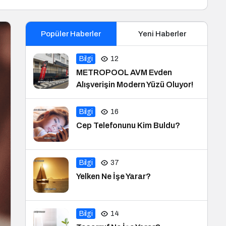
Popüler Haberler
Yeni Haberler
Bilgi
12
METROPOOL AVM Evden
Alışverişin Modern Yüzü Oluyor!
Bilgi
16
Cep Telefonunu Kim Buldu?
Bilgi
37
Yelken Ne İşe Yarar?
Bilgi
14