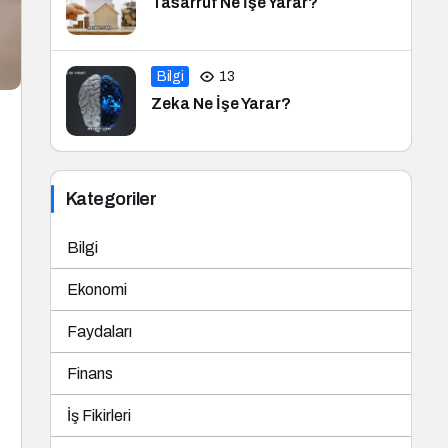
Tasarruf Ne İşe Yarar?
Bilgi
13
Zeka Ne İşe Yarar?
Kategoriler
Bilgi
Ekonomi
Faydaları
Finans
İş Fikirleri