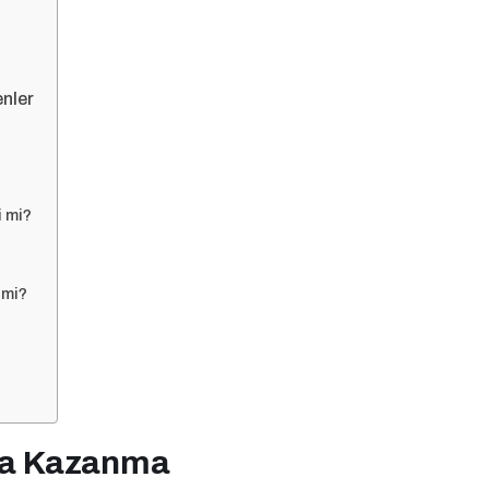
enler
 mi?
 mi?
ara Kazanma