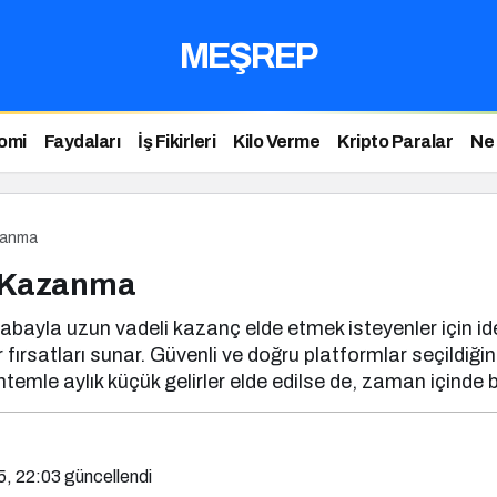
MEŞREP
omi
Faydaları
İş Fikirleri
Kilo Verme
Kripto Paralar
Ne
azanma
a Kazanma
çabayla uzun vadeli kazanç elde etmek isteyenler için ide
 fırsatları sunar. Güvenli ve doğru platformlar seçildiğin
mle aylık küçük gelirler elde edilse de, zaman içinde bi
5, 22:03
güncellendi