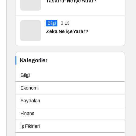
Tasarruf Ne İşe Yarar?
Bilgi
13
Zeka Ne İşe Yarar?
Kategoriler
Bilgi
Ekonomi
Faydaları
Finans
İş Fikirleri