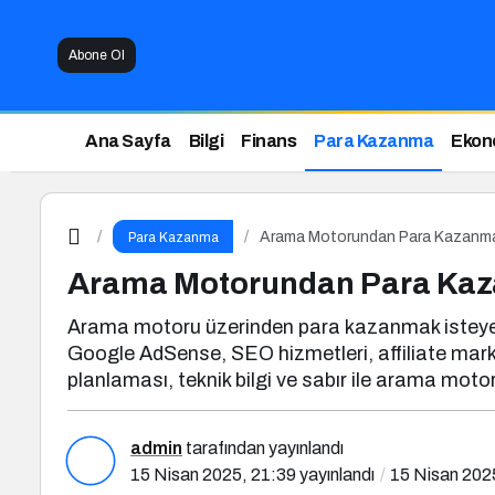
Abone Ol
Ana Sayfa
Bilgi
Finans
Para Kazanma
Ekon
Arama Motorundan Para Kazanm
Para Kazanma
Arama Motorundan Para Ka
Arama motoru üzerinden para kazanmak isteyen bir
Google AdSense, SEO hizmetleri, affiliate marketi
planlaması, teknik bilgi ve sabır ile arama mot
admin
tarafından yayınlandı
15 Nisan 2025, 21:39
yayınlandı
15 Nisan 202