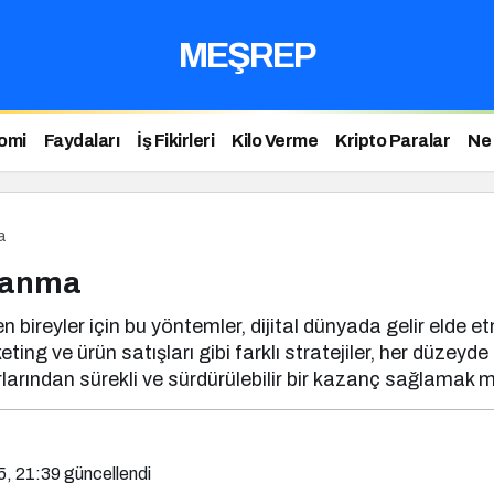
MEŞREP
omi
Faydaları
İş Fikirleri
Kilo Verme
Kripto Paralar
Ne
a
zanma
eyler için bu yöntemler, dijital dünyada gelir elde etm
ng ve ürün satışları gibi farklı stratejiler, her düzeyd
orlarından sürekli ve sürdürülebilir bir kazanç sağlamak
5, 21:39
güncellendi