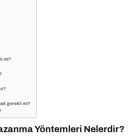
ir mi?
?
ır?
ak gerekli mi?
?
zanma Yöntemleri Nelerdir?