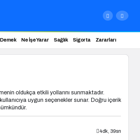
 Demek
Ne İşe Yarar
Sağlık
Sigorta
Zararları
enin oldukça etkili yollarını sunmaktadır.
e kullanıcıya uygun seçenekler sunar. Doğru içerik
 mümkündür.
4dk, 39sn