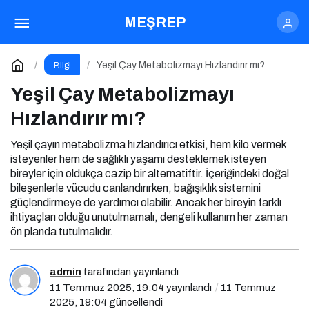
Yeşil Çay Metabolizmayı Hızlandırır mı?
MEŞREP
Yorum Yap
Yeşil Çay Metabolizmayı Hızlandırır mı?
Bilgi
Yeşil Çay Metabolizmayı
Hızlandırır mı?
Yeşil çayın metabolizma hızlandırıcı etkisi, hem kilo vermek
isteyenler hem de sağlıklı yaşamı desteklemek isteyen
bireyler için oldukça cazip bir alternatiftir. İçeriğindeki doğal
bileşenlerle vücudu canlandırırken, bağışıklık sistemini
güçlendirmeye de yardımcı olabilir. Ancak her bireyin farklı
ihtiyaçları olduğu unutulmamalı, dengeli kullanım her zaman
ön planda tutulmalıdır.
admin
tarafından yayınlandı
11 Temmuz 2025, 19:04
yayınlandı
11 Temmuz
2025, 19:04
güncellendi