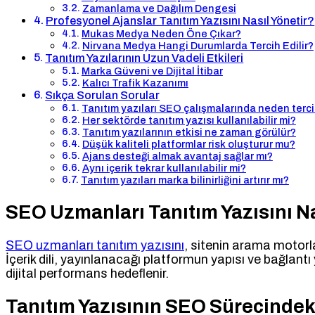
Zamanlama ve Dağılım Dengesi
Profesyonel Ajanslar Tanıtım Yazısını Nasıl Yönetir?
Mukas Medya Neden Öne Çıkar?
Nirvana Medya Hangi Durumlarda Tercih Edilir?
Tanıtım Yazılarının Uzun Vadeli Etkileri
Marka Güveni ve Dijital İtibar
Kalıcı Trafik Kazanımı
Sıkça Sorulan Sorular
Tanıtım yazıları SEO çalışmalarında neden tercih
Her sektörde tanıtım yazısı kullanılabilir mi?
Tanıtım yazılarının etkisi ne zaman görülür?
Düşük kaliteli platformlar risk oluşturur mu?
Ajans desteği almak avantaj sağlar mı?
Aynı içerik tekrar kullanılabilir mi?
Tanıtım yazıları marka bilinirliğini artırır mı?
SEO Uzmanları Tanıtım Yazısını Na
SEO uzmanları tanıtım yazısını
, sitenin arama motorla
İçerik dili, yayınlanacağı platformun yapısı ve bağlantı y
dijital performans hedeflenir.
Tanıtım Yazısının SEO Sürecinde