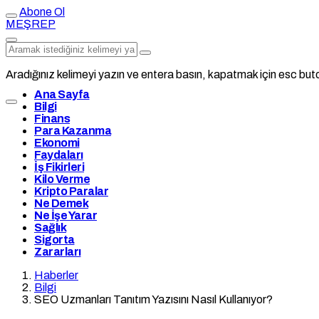
Abone Ol
MEŞREP
Aradığınız kelimeyi yazın ve entera basın, kapatmak için esc buto
Ana Sayfa
Bilgi
Finans
Para Kazanma
Ekonomi
Faydaları
İş Fikirleri
Kilo Verme
Kripto Paralar
Ne Demek
Ne İşe Yarar
Sağlık
Sigorta
Zararları
Haberler
Bilgi
SEO Uzmanları Tanıtım Yazısını Nasıl Kullanıyor?