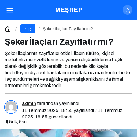
Şeker İlaçları Zayıflatır mı?
Yorum Yap
MEŞREP
Şeker İlaçları Zayıflatır mı?
Bilgi
Şeker İlaçları Zayıflatır mı?
Şeker ilaçlarının zayıflatıcı etkisi, ilacın türüne, kişisel
metabolizma özelliklerine ve yaşam alışkanlıklarına bağlı
olarak değişiklik gösterebilir; bu nedenle kilo kaybı
hedefleyen diyabet hastalarının mutlaka uzman kontrolünde
ilaç sürdürmeleri ve sağlıklı yaşam alışkanlıklarını da ihmal
etmemeleri gerekmektedir.
admin
tarafından yayınlandı
11 Temmuz 2025, 18:55
yayınlandı
11 Temmuz
2025, 18:55
güncellendi
5dk, 5sn