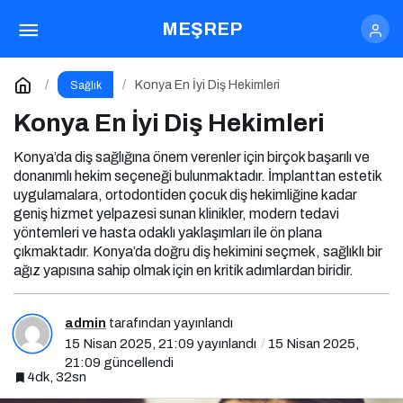
Niğde En İyi Diş Hekimleri
MEŞREP
Paylaş
Yorum Yap
Konya En İyi Diş Hekimleri
Sağlık
Konya En İyi Diş Hekimleri
Konya’da diş sağlığına önem verenler için birçok başarılı ve
donanımlı hekim seçeneği bulunmaktadır. İmplanttan estetik
uygulamalara, ortodontiden çocuk diş hekimliğine kadar
geniş hizmet yelpazesi sunan klinikler, modern tedavi
yöntemleri ve hasta odaklı yaklaşımları ile ön plana
çıkmaktadır. Konya’da doğru diş hekimini seçmek, sağlıklı bir
ağız yapısına sahip olmak için en kritik adımlardan biridir.
admin
tarafından yayınlandı
15 Nisan 2025, 21:09
yayınlandı
15 Nisan 2025,
21:09
güncellendi
4dk, 32sn