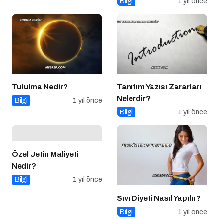
Bilgi
1 yıl önce
Tutulma Nedir?
Tanıtım Yazısı Zararları
Nelerdir?
Bilgi
1 yıl önce
Bilgi
1 yıl önce
Özel Jetin Maliyeti
Nedir?
Bilgi
1 yıl önce
Sıvı Diyeti Nasıl Yapılır?
Bilgi
1 yıl önce