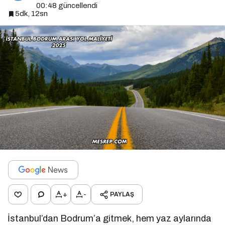
00:48
güncellendi
5dk, 12sn
+
-
PAYLAŞ
İstanbul’dan Bodrum’a gitmek, hem yaz aylarında