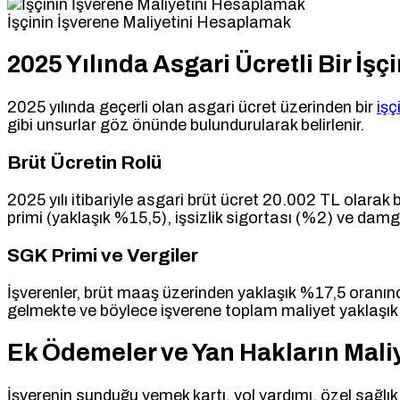
İşçinin İşverene Maliyetini Hesaplamak
2025 Yılında Asgari Ücretli Bir İşç
2025 yılında geçerli olan asgari ücret üzerinden bir
işç
gibi unsurlar göz önünde bulundurularak belirlenir.
Brüt Ücretin Rolü
2025 yılı itibariyle asgari brüt ücret 20.002 TL olarak
primi (yaklaşık %15,5), işsizlik sigortası (%2) ve dam
SGK Primi ve Vergiler
İşverenler, brüt maaş üzerinden yaklaşık %17,5 oranında
gelmekte ve böylece işverene toplam maliyet yaklaşık 
Ek Ödemeler ve Yan Hakların Maliy
İşverenin sunduğu yemek kartı, yol yardımı, özel sağlık s