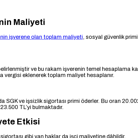
inin Maliyeti
inin işverene olan toplam maliyeti
, sosyal güvenlik primi
 belirlenmiştir ve bu rakam işverenin temel hesaplama ka
ga vergisi eklenerek toplam maliyet hesaplanır.
 SGK ve işsizlik sigortası primi öderler. Bu oran 20.002 
23.500 TL’yi bulmaktadır.
ete Etkisi
igortası gibi yan haklar da işçi maliyetine dâhildir.