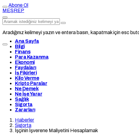
Abone Ol
MEŞREP
Aradığınız kelimeyi yazın ve entera basın, kapatmak için esc buto
Ana Sayfa
Bilgi
Finans
Para Kazanma
Ekonomi
Faydaları
İş Fikirleri
Kilo Verme
Kripto Paralar
Ne Demek
Ne İşe Yarar
Sağlık
Sigorta
Zararları
Haberler
Sigorta
İşçinin İşverene Maliyetini Hesaplamak