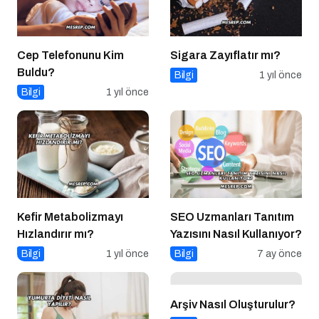
Cep Telefonunu Kim
Sigara Zayıflatır mı?
Buldu?
Bilgi
1 yıl önce
Bilgi
1 yıl önce
Kefir Metabolizmayı
SEO Uzmanları Tanıtım
Hızlandırır mı?
Yazısını Nasıl Kullanıyor?
Bilgi
1 yıl önce
Bilgi
7 ay önce
Arşiv Nasıl Oluşturulur?