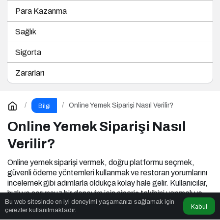
Para Kazanma
Sağlık
Sigorta
Zararları
Online Yemek Siparişi Nasıl Verilir?
Bilgi
Online Yemek Siparişi Nasıl
Verilir?
Online yemek siparişi vermek, doğru platformu seçmek,
güvenli ödeme yöntemleri kullanmak ve restoran yorumlarını
incelemek gibi adımlarla oldukça kolay hale gelir. Kullanıcılar,
hızlı ve sorunsuz bir deneyim için sipariş takibini yapmalı ve
Bu web sitesinde en iyi deneyimi yaşamanızı sağlamak için
kampanyaları takip ederek en uygun fiyatlarla sipariş
Kabul
çerezler kullanılmaktadır.
verebilir. Güvenli ve keyifli bir sipariş deneyimi için