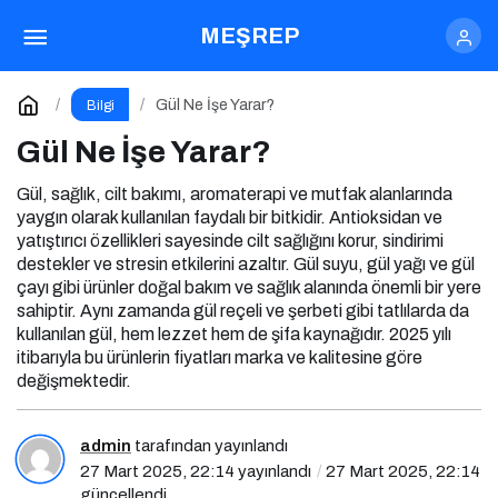
Online Yemek Siparişi Nasıl Verilir?
MEŞREP
Paylaş
Yorum Yap
Gül Ne İşe Yarar?
Bilgi
Gül Ne İşe Yarar?
Gül, sağlık, cilt bakımı, aromaterapi ve mutfak alanlarında
yaygın olarak kullanılan faydalı bir bitkidir. Antioksidan ve
yatıştırıcı özellikleri sayesinde cilt sağlığını korur, sindirimi
destekler ve stresin etkilerini azaltır. Gül suyu, gül yağı ve gül
çayı gibi ürünler doğal bakım ve sağlık alanında önemli bir yere
sahiptir. Aynı zamanda gül reçeli ve şerbeti gibi tatlılarda da
kullanılan gül, hem lezzet hem de şifa kaynağıdır. 2025 yılı
itibarıyla bu ürünlerin fiyatları marka ve kalitesine göre
değişmektedir.
admin
tarafından yayınlandı
27 Mart 2025, 22:14
yayınlandı
27 Mart 2025, 22:14
güncellendi