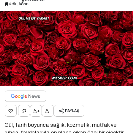
4dk, 48sn
+
-
PAYLAŞ
Gül, tarih boyunca sağlık, kozmetik, mutfak ve
ruhsal faydalarıyla ön plana çıkan özel bir çiçektir.