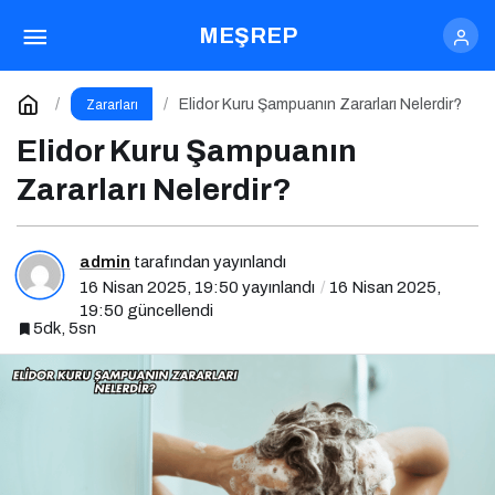
Ella Hapının Zararları Nelerdir?
MEŞREP
Paylaş
Yorum Yap
Elidor Kuru Şampuanın Zararları Nelerdir?
Zararları
Elidor Kuru Şampuanın
Zararları Nelerdir?
admin
tarafından yayınlandı
16 Nisan 2025, 19:50
yayınlandı
16 Nisan 2025,
19:50
güncellendi
5dk, 5sn