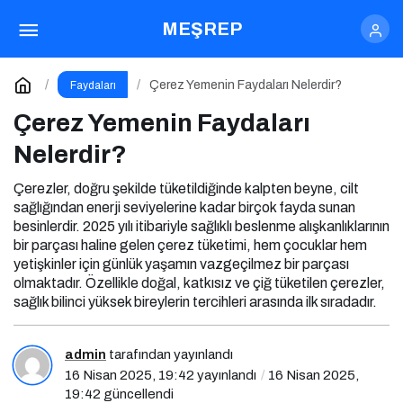
Çerez Yemenin Faydaları Nelerdir?
MEŞREP
Yorum Yap
Çerez Yemenin Faydaları Nelerdir?
Faydaları
Çerez Yemenin Faydaları
Nelerdir?
Çerezler, doğru şekilde tüketildiğinde kalpten beyne, cilt
sağlığından enerji seviyelerine kadar birçok fayda sunan
besinlerdir. 2025 yılı itibariyle sağlıklı beslenme alışkanlıklarının
bir parçası haline gelen çerez tüketimi, hem çocuklar hem
yetişkinler için günlük yaşamın vazgeçilmez bir parçası
olmaktadır. Özellikle doğal, katkısız ve çiğ tüketilen çerezler,
sağlık bilinci yüksek bireylerin tercihleri arasında ilk sıradadır.
admin
tarafından yayınlandı
16 Nisan 2025, 19:42
yayınlandı
16 Nisan 2025,
19:42
güncellendi