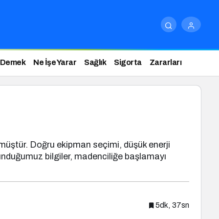
 Demek
Ne İşe Yarar
Sağlık
Sigorta
Zararları
ünmüştür. Doğru ekipman seçimi, düşük enerji
sunduğumuz bilgiler, madenciliğe başlamayı
5dk, 37sn