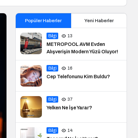
Popüler Haberler
Yeni Haberler
Bilgi
13
METROPOOL AVM Evden
Alışverişin Modern Yüzü Oluyor!
Bilgi
16
Cep Telefonunu Kim Buldu?
Bilgi
37
Yelken Ne İşe Yarar?
Bilgi
14