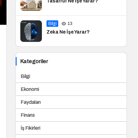
Tasarruf Ne İşe Yarar?
Bilgi
13
Zeka Ne İşe Yarar?
Kategoriler
Bilgi
Ekonomi
Faydaları
Finans
İş Fikirleri