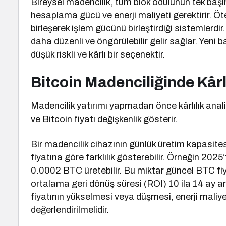
Bireysel madencilik, tüm blok ödülünün tek baş
hesaplama gücü ve enerji maliyeti gerektirir. Ö
birleşerek işlem gücünü birleştirdiği sistemlerdi
daha düzenli ve öngörülebilir gelir sağlar. Yeni 
düşük riskli ve kârlı bir seçenektir.
Bitcoin Madenciliğinde Kârl
Madencilik yatırımı yapmadan önce kârlılık analiz
ve Bitcoin fiyatı değişkenlik gösterir.
Bir madencilik cihazının günlük üretim kapasitesi
fiyatına göre farklılık gösterebilir. Örneğin 20
0.0002 BTC üretebilir. Bu miktar güncel BTC fiy
ortalama geri dönüş süresi (ROI) 10 ila 14 ay a
fiyatının yükselmesi veya düşmesi, enerji maliye
değerlendirilmelidir.