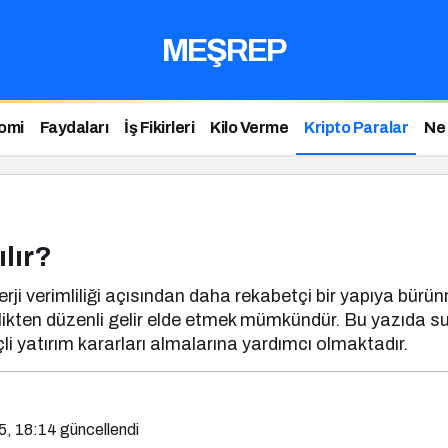
MEŞREP
omi
Faydaları
İş Fikirleri
Kilo Verme
Kripto Paralar
Ne
ılır?
nerji verimliliği açısından daha rekabetçi bir yapıya bür
ncilikten düzenli gelir elde etmek mümkündür. Bu yazıda 
çli yatırım kararları almalarına yardımcı olmaktadır.
5, 18:14
güncellendi