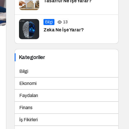
Tasarruf Ne İşe Yarar?
Bilgi
13
Zeka Ne İşe Yarar?
Kategoriler
Bilgi
Ekonomi
Faydaları
Finans
İş Fikirleri