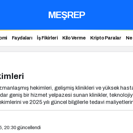
MEŞREP
omi
Faydaları
İş Fikirleri
Kilo Verme
Kripto Paralar
Ne
kimleri
manlaşmış hekimleri, gelişmiş klinikleri ve yüksek hasta
dar geniş bir hizmet yelpazesi sunan klinikler, teknoloji
mlerini ve 2025 yılı güncel bilgilerle tedavi maliyetlerini 
5, 20:30
güncellendi